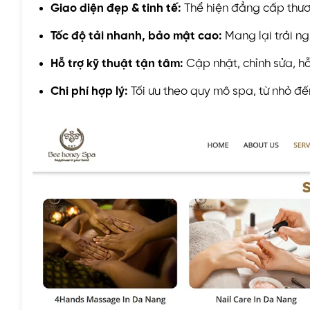
Giao diện đẹp & tinh tế:
Thể hiện đẳng cấp thươ
Tốc độ tải nhanh, bảo mật cao:
Mang lại trải ng
Hỗ trợ kỹ thuật tận tâm:
Cập nhật, chỉnh sửa, hỗ 
Chi phí hợp lý:
Tối ưu theo quy mô spa, từ nhỏ đế