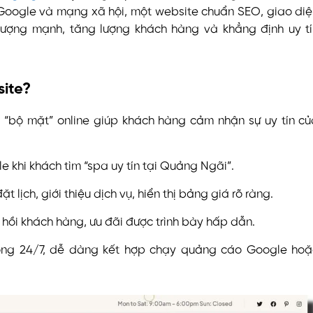
 Google và mạng xã hội, một website chuẩn SEO, giao di
tượng mạnh, tăng lượng khách hàng và khẳng định uy tí
site?
 “bộ mặt” online giúp khách hàng cảm nhận sự uy tín c
e khi khách tìm “spa uy tín tại Quảng Ngãi”.
t lịch, giới thiệu dịch vụ, hiển thị bảng giá rõ ràng.
hồi khách hàng, ưu đãi được trình bày hấp dẫn.
ng 24/7, dễ dàng kết hợp chạy quảng cáo Google hoặ