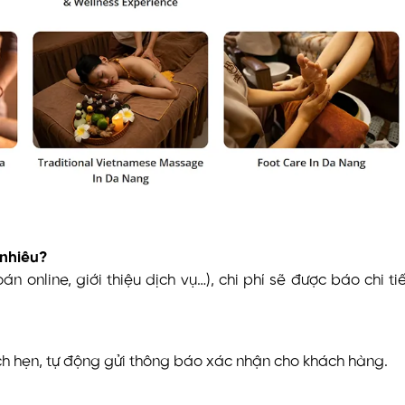
 nhiêu?
án online, giới thiệu dịch vụ…), chi phí sẽ được báo chi ti
ịch hẹn, tự động gửi thông báo xác nhận cho khách hàng.