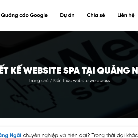
Quảng cáo Google
Dự án
Chia sẻ
Liên hệ
ẾT KẾ WEBSITE SPA TẠI QUẢNG 
Trang chủ
/
Kiến thức website wordpress
uảng Ngãi
chuyên nghiệp và hiện đại? Trong thời đại khá