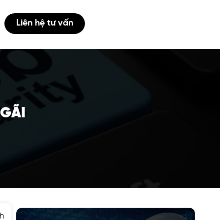
Liên hệ tư vấn
NGÃI
ch