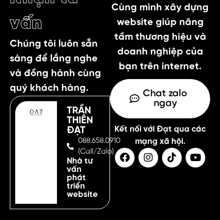
Cùng mình xây dựng
vấn
website giúp nâng
tầm thương hiệu và
Chúng tôi luôn sẵn
doanh nghiệp của
sàng để lắng nghe
bạn trên internet.
và đồng hành cùng
quý khách hàng.
Chat zalo
ngay
TRẦN
THIÊN
Kết nối với Đạt qua các
ĐẠT
088.658.0910
mạng xã hội.
(Call/Zalo)
Nhà tư
vấn
phát
triển
website