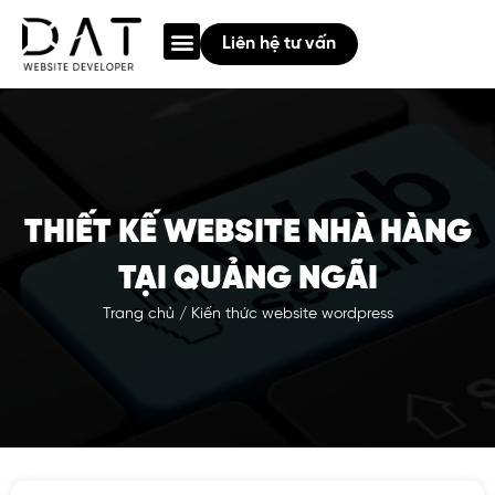
Giới thiệu
Thiết Kế Web
Quảng cáo Google
Chia sẻ
Liên hệ tư vấn
THIẾT KẾ WEBSITE NHÀ HÀNG
TẠI QUẢNG NGÃI
Trang chủ
/
Kiến thức website wordpress