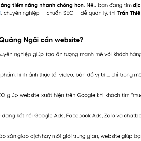
hàng tiềm năng nhanh chóng hơn
. Nếu bạn đang tìm
dịc
i
, chuyên nghiệp – chuẩn SEO – dễ quản lý, thì
Trần Thi
 Quảng Ngãi cần website?
uyên nghiệp giúp tạo ấn tượng mạnh mẽ với khách hàng
phẩm, hình ảnh thực tế, video, bản đồ vị trí,… chỉ trong m
EO giúp website xuất hiện trên Google khi khách tìm “m
 dàng kết nối Google Ads, Facebook Ads, Zalo và chatb
ào sàn giao dịch hay môi giới trung gian, website giúp b