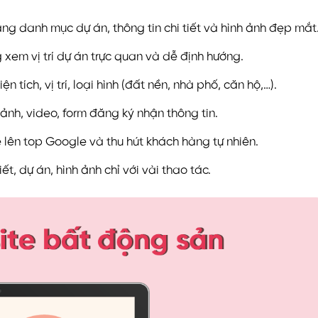
ràng danh mục dự án, thông tin chi tiết và hình ảnh đẹp mắt
xem vị trí dự án trực quan và dễ định hướng.
ện tích, vị trí, loại hình (đất nền, nhà phố, căn hộ,…).
h ảnh, video, form đăng ký nhận thông tin.
 lên top Google và thu hút khách hàng tự nhiên.
t, dự án, hình ảnh chỉ với vài thao tác.