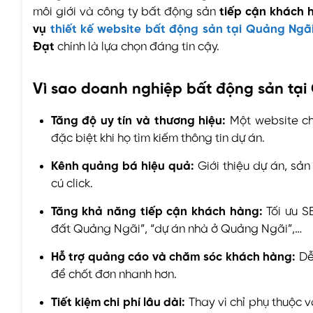
môi giới và công ty bất động sản
tiếp cận khách 
vụ
thiết kế website bất động sản tại Quảng Ngã
Đạt
chính là lựa chọn đáng tin cậy.
Vì sao doanh nghiệp bất động sản tại
Tăng độ uy tín và thương hiệu:
Một website ch
đặc biệt khi họ tìm kiếm thông tin dự án.
Kênh quảng bá hiệu quả:
Giới thiệu dự án, sản 
cú click.
Tăng khả năng tiếp cận khách hàng:
Tối ưu S
đất Quảng Ngãi”, “dự án nhà ở Quảng Ngãi”,…
Hỗ trợ quảng cáo và chăm sóc khách hàng:
Dễ
để chốt đơn nhanh hơn.
Tiết kiệm chi phí lâu dài:
Thay vì chỉ phụ thuộc v