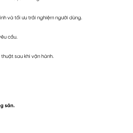
ình và tối ưu trải nghiệm người dùng.
yêu cầu.
thuật sau khi vận hành.
ng sản.