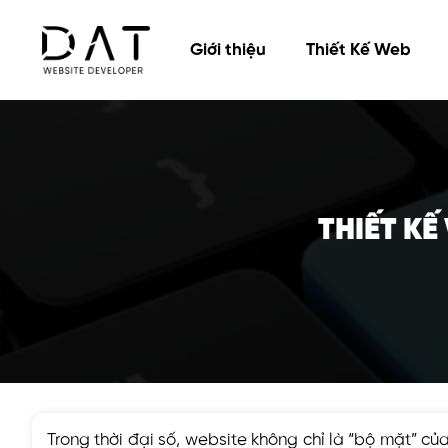
Giới thiệu
Thiết Kế Web
THIẾT KẾ
Trong thời đại số, website không chỉ là “bộ mặt” 