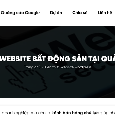
Quảng cáo Google
Dự án
Chia sẻ
Liên hệ
 WEBSITE BẤT ĐỘNG SẢN TẠI Q
Trang chủ
/
Kiến thức website wordpress
của doanh nghiệp mà còn là
kênh bán hàng chủ lực
giúp nh