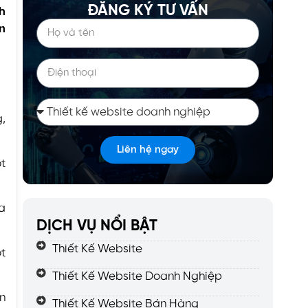
ĐĂNG KÝ TƯ VẤN
h
ên
,
Liên hệ ngay
ột
ua
DỊCH VỤ NỔI BẬT
Thiết Kế Website
ot
Thiết Kế Website Doanh Nghiệp
ạn
Thiết Kế Website Bán Hàng