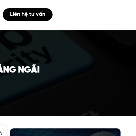
Liên hệ tư vấn
UẢNG NGÃI
à