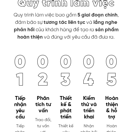
Quy trình làm việc
Quy trình làm việc bao gồm
5 giai đoạn chính
,
đảm bảo sự
tương tác liên tục
và
lắng nghe
phản hồi
của khách hàng để tạo ra
sản phẩm
hoàn thiện
và đúng với yêu cầu đã đưa ra.
0
0
0
0
0
1
2
3
4
5
Tiếp
Phân
Thiết
Kiểm
Hoàn
nhận
tích tư
kế &
thử và
thiện
yêu
vấn
phát
triển
& hỗ
cầu
triển
khai
trợ
Trao đổi,
Tiếp
tư vấn
Thiết kế
Nhận
Hoàn