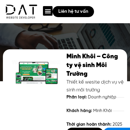
Giới thiệu
Thiết Kế Web
Quảng cáo Google
Chia sẻ
Liên hệ tư vấn
Minh Khôi – Công
ty vệ sinh Môi
Trường
Thiết kế wesite dịch vụ vệ
sinh môi trường
Phân loại:
Doanh nghiệp
Khách hàng:
Minh Khôi
Thời gian hoàn thành:
2025