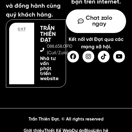
bạn trên internet.
và đồng hành cùng
quý khách hàng.
Chat zalo
ngay
TRẦN
THIÊN
Kết nối với Đạt qua các
ĐẠT
088.658.0910
mạng xã hội.
(Call/Zalo)
Nhà tư
vấn
phát
triển
website
Trần Thiên Đạt. © All rights reserved
Giới thiệu
Thiết Kế Web
Dự án
Blog
Liên hệ