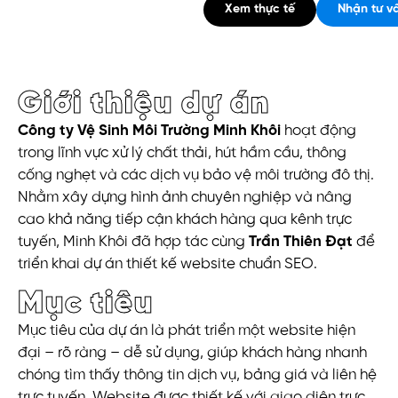
Xem thực tế
Nhận tư v
Giới thiệu dự án
Công ty Vệ Sinh Môi Trường Minh Khôi
hoạt động
trong lĩnh vực xử lý chất thải, hút hầm cầu, thông
cống nghẹt và các dịch vụ bảo vệ môi trường đô thị.
Nhằm xây dựng hình ảnh chuyên nghiệp và nâng
cao khả năng tiếp cận khách hàng qua kênh trực
tuyến, Minh Khôi đã hợp tác cùng
Trần Thiên Đạt
để
triển khai dự án thiết kế website chuẩn SEO.
Mục tiêu
Mục tiêu của dự án là phát triển một website hiện
đại – rõ ràng – dễ sử dụng, giúp khách hàng nhanh
chóng tìm thấy thông tin dịch vụ, bảng giá và liên hệ
trực tuyến. Website được thiết kế với giao diện trực