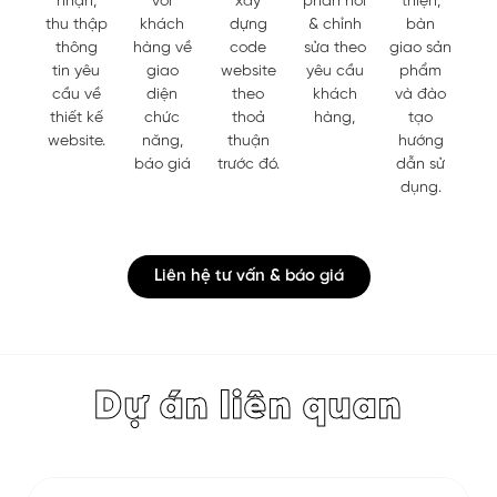
nhận,
với
xây
phản hồi
thiện,
thu thập
khách
dựng
& chỉnh
bàn
thông
hàng về
code
sửa theo
giao sản
tin yêu
giao
website
yêu cầu
phẩm
cầu về
diện
theo
khách
và đào
thiết kế
chức
thoả
hàng,
tạo
website.
năng,
thuận
hướng
báo giá
trước đó.
dẫn sử
dụng.
Liên hệ tư vấn & báo giá
Dự án liên quan