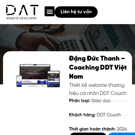
Giới thiệu
Thiết Kế Web
Quảng cáo Google
Chia sẻ
Liên hệ tư vấn
Đặng Đức Thanh –
Coaching DDT Việt
Nam
Thiết kế website thương
hiệu cá nhân DDT Coach
Phân loại:
Giáo dục
Khách hàng:
DDT Coach
Thời gian hoàn thành:
2024