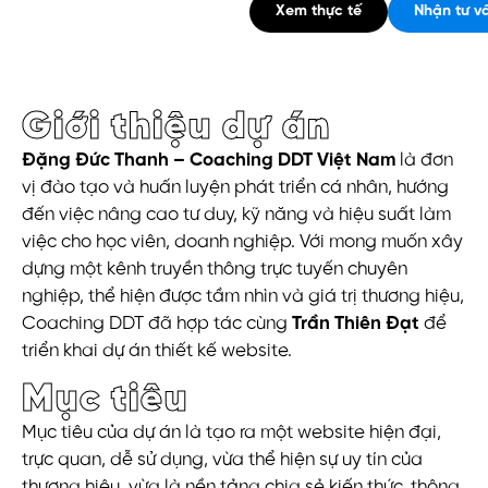
Xem thực tế
Nhận tư v
Giới thiệu dự án
Đặng Đức Thanh – Coaching DDT Việt Nam
là đơn
vị đào tạo và huấn luyện phát triển cá nhân, hướng
đến việc nâng cao tư duy, kỹ năng và hiệu suất làm
việc cho học viên, doanh nghiệp. Với mong muốn xây
dựng một kênh truyền thông trực tuyến chuyên
nghiệp, thể hiện được tầm nhìn và giá trị thương hiệu,
Coaching DDT đã hợp tác cùng
Trần Thiên Đạt
để
triển khai dự án thiết kế website.
Mục tiêu
Mục tiêu của dự án là tạo ra một website hiện đại,
trực quan, dễ sử dụng, vừa thể hiện sự uy tín của
thương hiệu, vừa là nền tảng chia sẻ kiến thức, thông