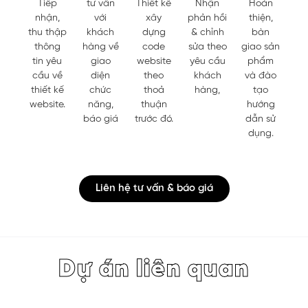
Tiếp
tư vấn
Thiết kế
Nhận
Hoàn
nhận,
với
xây
phản hồi
thiện,
thu thập
khách
dựng
& chỉnh
bàn
thông
hàng về
code
sửa theo
giao sản
tin yêu
giao
website
yêu cầu
phẩm
cầu về
diện
theo
khách
và đào
thiết kế
chức
thoả
hàng,
tạo
website.
năng,
thuận
hướng
báo giá
trước đó.
dẫn sử
dụng.
Liên hệ tư vấn & báo giá
Dự án liên quan