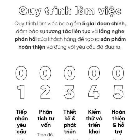
Quy trình làm việc
Quy trình làm việc bao gồm
5 giai đoạn chính
,
đảm bảo sự
tương tác liên tục
và
lắng nghe
phản hồi
của khách hàng để tạo ra
sản phẩm
hoàn thiện
và đúng với yêu cầu đã đưa ra.
0
0
0
0
0
1
2
3
4
5
Tiếp
Phân
Thiết
Kiểm
Hoàn
nhận
tích tư
kế &
thử và
thiện
yêu
vấn
phát
triển
& hỗ
cầu
triển
khai
trợ
Trao đổi,