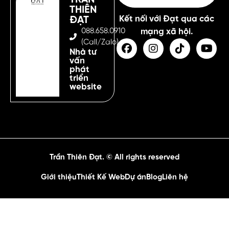
THIÊN
Kết nối với Đạt qua các
ĐẠT
088.658.0910
mạng xã hội.
(Call/Zalo)
Nhà tư
vấn
phát
triển
website
Trần Thiên Đạt. © All rights reserved
Giới thiệu
Thiết Kế Web
Dự án
Blog
Liên hệ